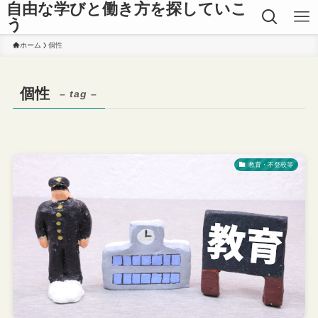
自由な学びと働き方を探していこ
う
ホーム
個性
個性
– tag –
教育・不登校等