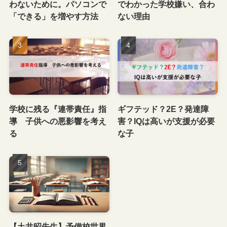
わないために。パソコンで
でわかった学校嫌い、合わ
「できる」を増やす方法
ない理由
学校に残る『連帯責任』指
ギフテッド？2E？発達障
導 子供への悪影響を考え
害？IQは高いが支援が必要
る
な子
【土井昭先生】予備校世界