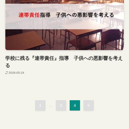
学校に残る『連帯責任』指導 子供への悪影響を考え
る
2026-05-24
1
...
3
4
5