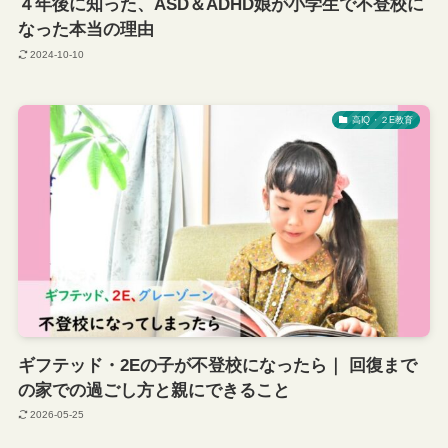
４年後に知った、ASD＆ADHD娘が小学生で不登校に
なった本当の理由
2024-10-10
高IQ・２E教育
ギフテッド・2Eの子が不登校になったら｜ 回復まで
の家での過ごし方と親にできること
2026-05-25