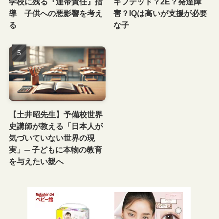
学校に残る『連帯責任』指
ギフテッド？2E？発達障
導 子供への悪影響を考え
害？IQは高いが支援が必要
る
な子
【土井昭先生】予備校世界
史講師が教える「日本人が
気づいていない世界の現
実」─ 子どもに本物の教育
を与えたい親へ