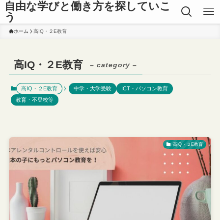
自由な学びと働き方を探していこ
う
ホーム
高IQ・２E教育
高IQ・２E教育
– category –
高IQ・２E教育
中学・大学受験
ICT・パソコン教育
教育・不登校等
高IQ・２E教育