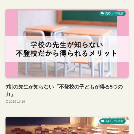
高IQ・２E教育
9割の先生が知らない「不登校の子どもが得る5つの
力」
2025-10-19
高IQ・２E教育